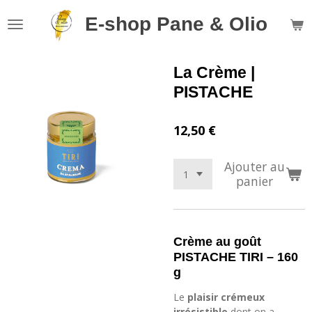
Passer
E-shop Pane & Olio
au
contenu
principal
La Crème |
PISTACHE
12,50 €
Ajouter au
panier
Crème au goût
PISTACHE TIRI – 160
g
Le
plaisir crémeux
irrésistible
dont on a