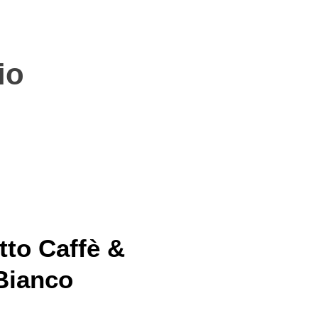
io
tto Caffè &
Bianco